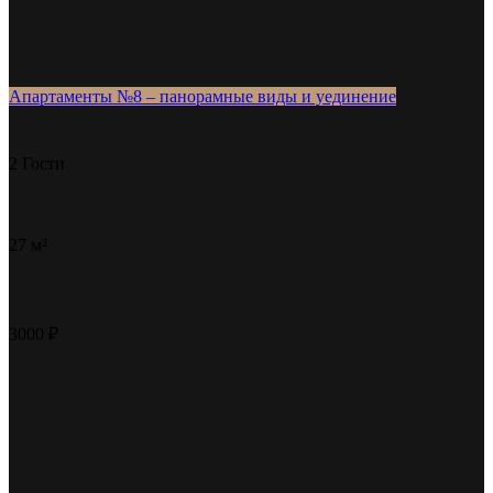
Апартаменты №8 – панорамные виды и уединение
2 Гости
27 м²
3000 ₽