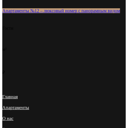
Апартаменты №12 – люксовый номер с панорамным видом
Гости
м²
₽
Главная
Апартаменты
О нас