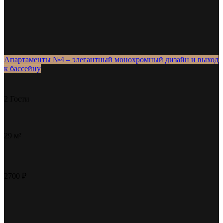
Апартаменты №4 – элегантный монохромный дизайн и выход
к бассейну
2 Гости
29 м²
2700 ₽