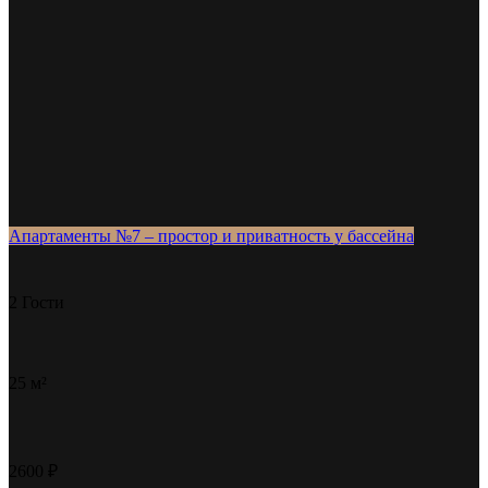
Апартаменты №7 – простор и приватность у бассейна
2 Гости
25 м²
2600 ₽