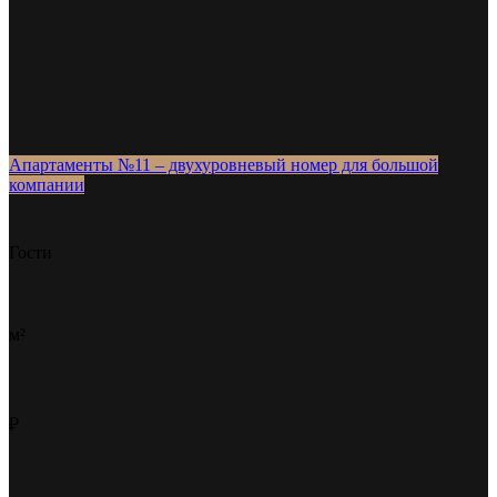
Апартаменты №11 – двухуровневый номер для большой
компании
Гости
м²
₽